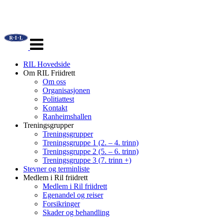
Veksle
navigasjon
RIL Hovedside
Om RIL Friidrett
Om oss
Organisasjonen
Politiattest
Kontakt
Ranheimshallen
Treningsgrupper
Treningsgrupper
Treningsgruppe 1 (2. – 4. trinn)
Treningsgruppe 2 (5. – 6. trinn)
Treningsgruppe 3 (7. trinn +)
Stevner og terminliste
Medlem i Ril friidrett
Medlem i Ril friidrett
Egenandel og reiser
Forsikringer
Skader og behandling