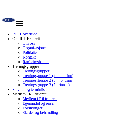
Veksle
navigasjon
RIL Hovedside
Om RIL Friidrett
Om oss
Organisasjonen
Politiattest
Kontakt
Ranheimshallen
Treningsgrupper
Treningsgrupper
Treningsgruppe 1 (2. – 4. trinn)
Treningsgruppe 2 (5. – 6. trinn)
Treningsgruppe 3 (7. trinn +)
Stevner og terminliste
Medlem i Ril friidrett
Medlem i Ril friidrett
Egenandel og reiser
Forsikringer
Skader og behandling