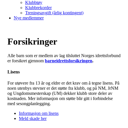
Klubbtøy
Klubbrekorder
Treningsavgift (årlig kontingent)
Nye medlemmer
Forsikringer
Alle barn som er medlem av lag tilsluttet Norges idrettsforbund
er forsikret gjennom
barneidrettsforsikringen
.
Lisens
For utøvere fra 13 år og eldre er det krav om å tegne lisens. På
noen utenbys stevner er det støtte fra klubb, og på NM, JrNM
og Ungdomsmesterskap (UM) dekker klubb store deler av
kostnaden. Mer informasjon om støtte blir gitt i forbindelse
med sesongplanlegging.
Informasjon om lisens
Meld skade her